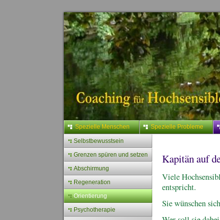
Spezielle Menschen
Spezielle Probleme
Selbstbewusstsein
Grenzen spüren und setzen
Kapitän auf d
Abschirmung
Viele Hochsensibl
Regeneration
entspricht.
Orientierung
Sie wünschen sich
Psychotherapie
Wer soll sie dabei